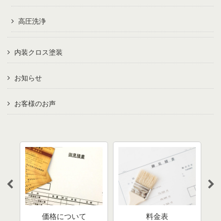
高圧洗浄
内装クロス塗装
お知らせ
お客様のお声
びの
分
通で
価格について
料金表