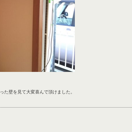
失敗しない業者
店舗塗装
ト！職人直通で
ビス
った壁を見て大変喜んで頂けました。