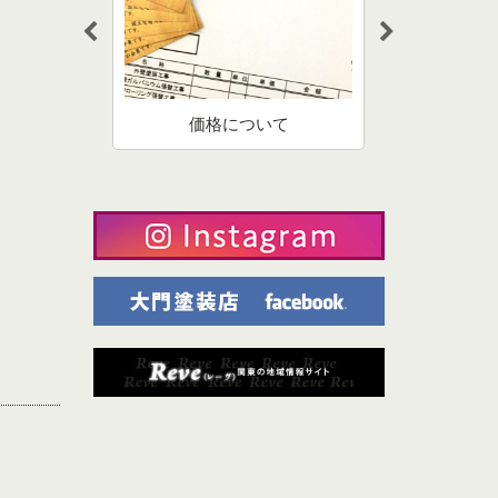
選びのポイン
一味違うサー
価格について
料
を